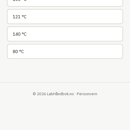
121 °C
140 °C
80 °C
©
2026
LabHåndbok.no ·
Personvern