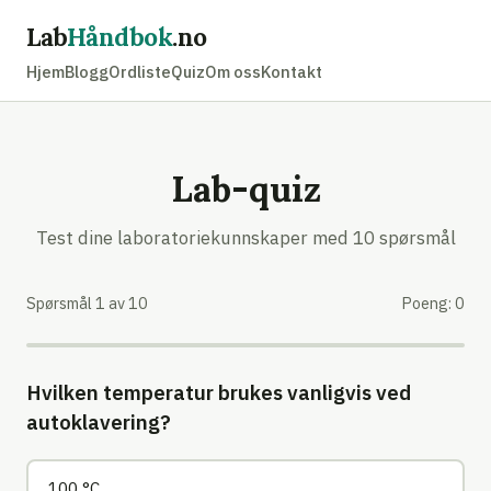
Lab
Håndbok
.no
Hjem
Blogg
Ordliste
Quiz
Om oss
Kontakt
Lab-quiz
Test dine laboratoriekunnskaper med 10 spørsmål
Spørsmål
1
av
10
Poeng:
0
Hvilken temperatur brukes vanligvis ved
autoklavering?
100 °C