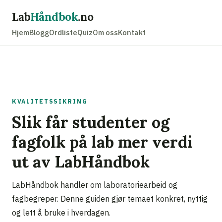
Lab
Håndbok
.no
Hjem
Blogg
Ordliste
Quiz
Om oss
Kontakt
KVALITETSSIKRING
Slik får studenter og
fagfolk på lab mer verdi
ut av LabHåndbok
LabHåndbok handler om laboratoriearbeid og
fagbegreper. Denne guiden gjør temaet konkret, nyttig
og lett å bruke i hverdagen.